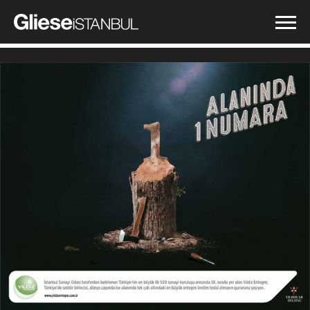
İŞLERİMİZ
NEDEN GLIESE?
HABERLER
İLETİŞİM