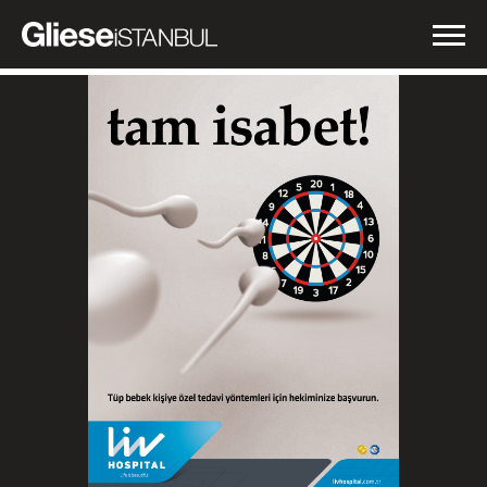
İŞLERİMİZ
NEDEN GLIESE?
HABERLER
İLETİŞİM