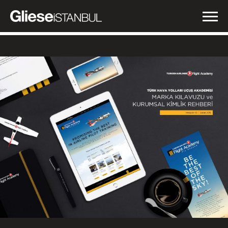
İŞLERİMİZ
NEDEN GLIESE?
HABERLER
İLETİŞİM