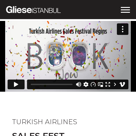
İŞLERİMİZ
NEDEN GLIESE?
HABERLER
İLETİŞİM
TURKISH AIRLINES
SALES FEST