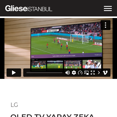
İŞLERİMİZ
NEDEN GLIESE?
HABERLER
İLETİŞİM
LG
OLED TV YAPAY ZEKA