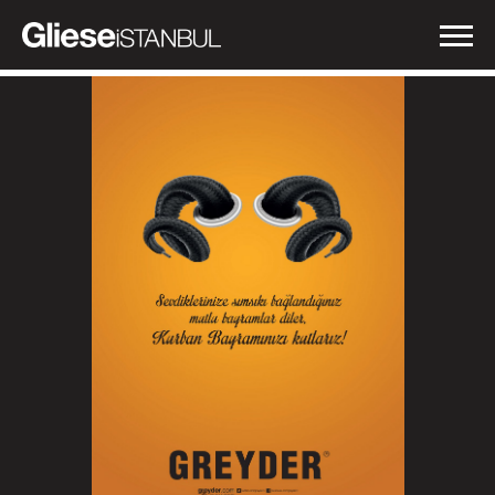
İŞLERİMİZ
NEDEN GLIESE?
HABERLER
İLETİŞİM