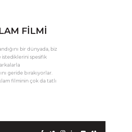
LAM FİLMİ
ndığını bir dünyada, biz
stediklerini spesifik
arkalarla
ını geride bırakıyorlar.
klam filminin çok da tatlı