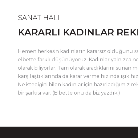
SANAT HALI
KARARLI KADINLAR REK
Hemen herkesin kadınların kararsız olduğunu sa
elbette farklı düşünüyoruz. Kadınlar yalnızca ne i
olarak biliyorlar. Tam olarak aradıklarını sunan m
karşılaştıklarında da karar verme hızında ışık hız
Ne istediğini bilen kadınlar için hazırladığımız re
bir şarkısı var. (Elbette onu da biz yazdık.)