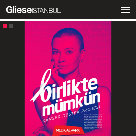
İŞLERİMİZ
NEDEN GLIESE?
HABERLER
İLETİŞİM