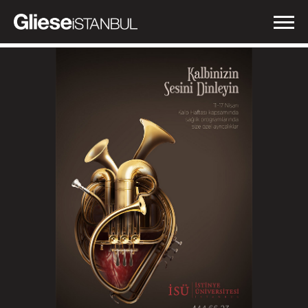
İŞLERİMİZ
NEDEN GLIESE?
HABERLER
İLETİŞİM