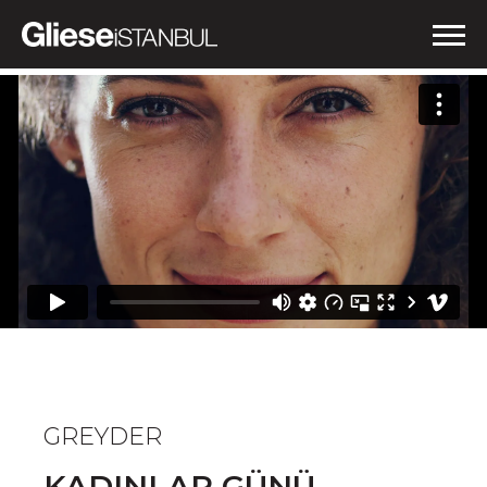
İŞLERİMİZ
NEDEN GLIESE?
HABERLER
İLETİŞİM
GREYDER
KADINLAR GÜNÜ