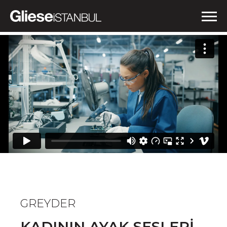
İŞLERİMİZ
NEDEN GLIESE?
HABERLER
İLETİŞİM
GREYDER
KADININ AYAK SESLERİ