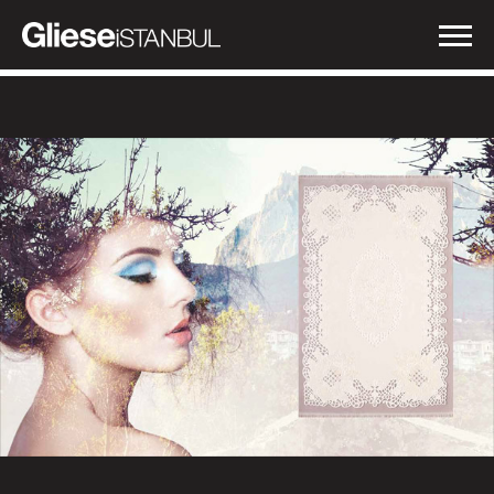
İŞLERİMİZ
NEDEN GLIESE?
HABERLER
İLETİŞİM