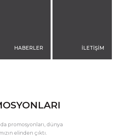
HABERLER
İLETİŞİM
MOSYONLARI
nda promosyonları, dünya
ızın elinden çıktı.