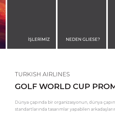
İŞLERİMİZ
NEDEN GLIESE?
TURKISH AIRLINES
GOLF WORLD CUP PRO
Dünya çapında bir organizasyonun, dünya çapı
standartlarında tasarımlar yapabilen arkadaşlarım