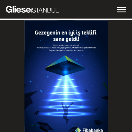
İŞLERİMİZ
NEDEN GLIESE?
HABERLER
İLETİŞİM