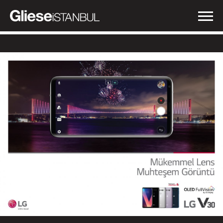
İŞLERİMİZ
NEDEN GLIESE?
HABERLER
İLETİŞİM