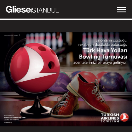
İŞLERİMİZ
NEDEN GLIESE?
HABERLER
İLETİŞİM